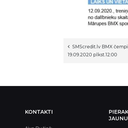
Ziņu
SMScredit.lv BMX čempi
19.09.2020 plkst.12:00
izvēlne
KONTAKTI
PIERAK
JAUNU