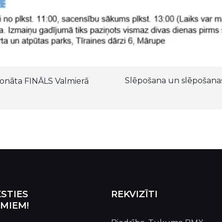
Slēpošana un slēpošan
onāta FINĀLS Valmierā
STIES
REKVIZĪTI
MIEM!