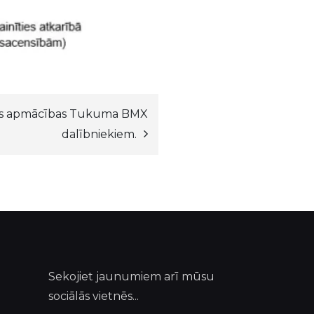
as apmācības Tukuma BMX
dalībniekiem.
Sekojiet jaunumiem arī mūsu
sociālās vietnēs...