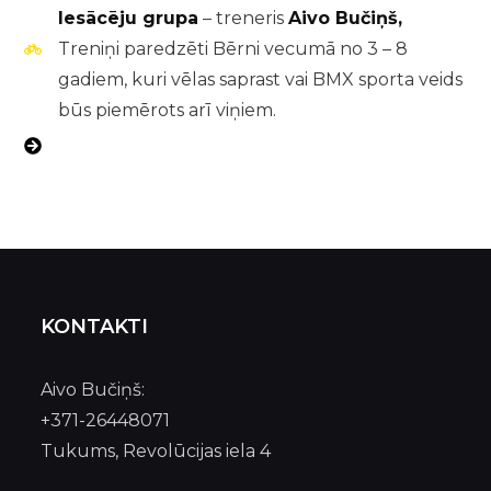
Iesācēju grupa
– treneris
Aivo Bučiņš,
Treniņi paredzēti Bērni vecumā no 3 – 8
gadiem, kuri vēlas saprast vai BMX sporta veids
būs piemērots arī viņiem.
KONTAKTI
Aivo Bučiņš:
+371-26448071
Tukums, Revolūcijas iela 4