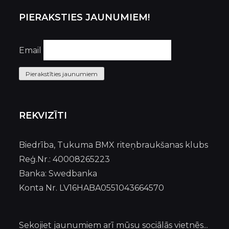
PIERAKSTIES JAUNUMIEM!
Email
Pierakstīties jaunumiem
REKVIZĪTI
Biedrība, Tukuma BMX riteņbraukšanas klubs
Reģ.Nr.: 40008265223
Banka: Swedbanka
Konta Nr. LV16HABA0551043664570
Sekojiet jaunumiem arī mūsu sociālās vietnēs...