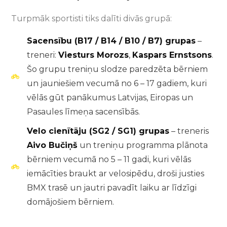
Turpmāk sportisti tiks dalīti divās grupā:
Sacensību (B17 / B14 / B10 / B7) grupas
–
treneri:
Viesturs Morozs
,
Kaspars Ernstsons
.
Šo grupu treniņu slodze paredzēta bērniem
un jauniešiem vecumā no 6 – 17 gadiem, kuri
vēlās gūt panākumus Latvijas, Eiropas un
Pasaules līmeņa sacensībās.
Velo cienītāju (SG2 / SG1) grupas
– treneris
Aivo Bučiņš
un treniņu programma plānota
bērniem vecumā no 5 – 11 gadi, kuri vēlās
iemācīties braukt ar velosipēdu, droši justies
BMX trasē un jautri pavadīt laiku ar līdzīgi
domājošiem bērniem.