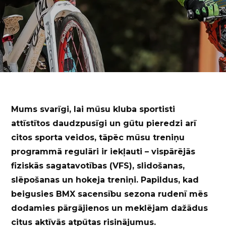
Mums svarīgi, lai mūsu kluba sportisti
attīstītos daudzpusīgi un gūtu pieredzi arī
citos sporta veidos, tāpēc mūsu treniņu
programmā regulāri ir iekļauti – vispārējās
fiziskās sagatavotības (VFS), slidošanas,
slēpošanas un hokeja treniņi. Papildus, kad
beigusies BMX sacensību sezona rudenī mēs
dodamies pārgājienos un meklējam dažādus
citus aktīvās atpūtas risinājumus.