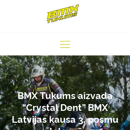
Skip
to
content
BMX Tukums aizvada
“Crystal Dent” BMX
Latvijas kausa 3. posmu