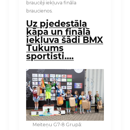
braucēji iekļuva fināla
braucienos.
Uz pjedestāla
kāpa un finālā
iekļuva šādi BMX
Tukums
sportisti….
Meiteņu G7-8 Grupā: