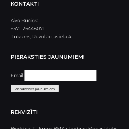
KONTAKTI
Aivo Bučiņš:
+371-26448071
Tukums, Revolūcijas iela 4
PIERAKSTIES JAUNUMIEM!
Email
Pierakstīties jaunumiem
REKVIZĪTI
Biedrība, Tukuma BMX riteņbraukšanas klubs