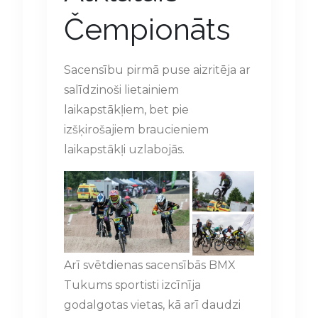
Čempionāts
Sacensību pirmā puse aizritēja ar
salīdzinoši lietainiem
laikapstākļiem, bet pie
izšķirošajiem braucieniem
laikapstākļi uzlabojās.
Arī svētdienas sacensībās BMX
Tukums sportisti izcīnīja
godalgotas vietas, kā arī daudzi