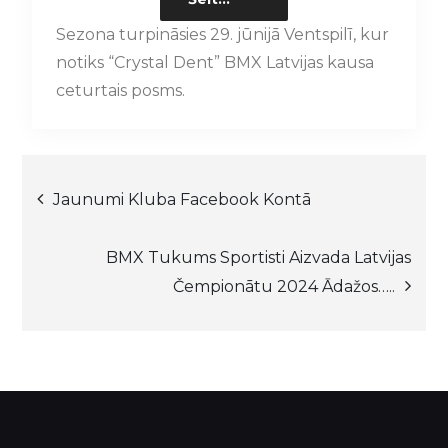
Sezona turpināsies 29. jūnijā Ventspilī, kur
notiks “Crystal Dent” BMX Latvijas kausa
ceturtais posms.
Ziņu
Jaunumi Kluba Facebook Kontā
izvēlne
BMX Tukums Sportisti Aizvada Latvijas
Čempionātu 2024 Ādažos…..